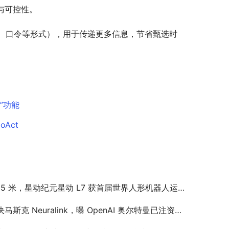
能与可控性。
、口令等形式），用于传递更多信息，节省甄选时
票”功能
Act
95 米，星动纪元星动 L7 获首届世界人形机器人运动会跳高冠军
斯克 Neuralink，曝 OpenAI 奥尔特曼已注资脑机接口公司 Merge Labs