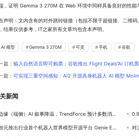
端，证明 Gemma 3 270M 在 Web 环境中同样具备良好的性
告声明：文内含有的对外跳转链接（包括不限于超链接、二维码
，结果仅供参考，IT之家所有文章均包含本声明。
AI 模型
Gemma 3 270M
可灵
手机
谷歌
一篇：
输入自然语言即可购票：谷歌推出 Flight Deals“AI 订机
一篇：
可实现三重空间感知：Ai2 开源具身机器人 AI 模型 Molmo
关新闻
边缘（端侧）AI 叙事降温，TrendForce 预计多数消费电子产品今年出货大致持平
0.
智元推出行业首个机器人世界模型开源平台 Genie Envisioner
对决马