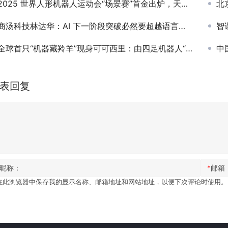
2025 世界人形机器人运动会“场景赛”首金出炉，天轶 2.0 包揽物料整理冠、亚军
北
商汤科技林达华：AI 下一阶段突破必然要超越语言，回归世界交互
智谱
全球首只“机器藏羚羊”现身可可西里：由四足机器人“扮演”，可远距离观测藏羚羊行为
中国
表回复
昵称：
*
邮箱
在此浏览器中保存我的显示名称、邮箱地址和网站地址，以便下次评论时使用。