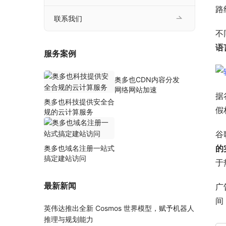
路
联系我们
不
语
服务案例
奥多也CDN内容分发
网络网站加速
据
奥多也科技提供安全合
假
规的云计算服务
谷
的
奥多也域名注册一站式
搞定建站访问
于
最新新闻
广
间
英伟达推出全新 Cosmos 世界模型，赋予机器人
推理与规划能力