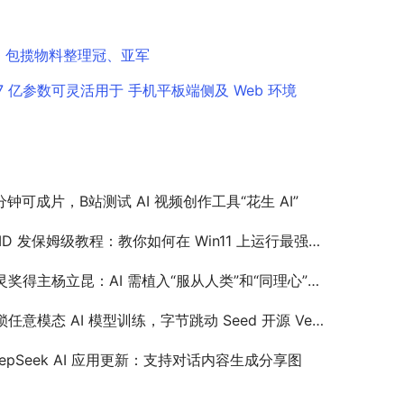
.0 包揽物料整理冠、亚军
2.7 亿参数可灵活用于 手机平板端侧及 Web 环境
 分钟可成片，B站测试 AI 视频创作工具“花生 AI”
D 发保姆级教程：教你如何在 Win11 上运行最强文生图 AI 工具 ComfyUI
奖得主杨立昆：AI 需植入“服从人类”和“同理心”指令，以防伤害人类
任意模态 AI 模型训练，字节跳动 Seed 开源 VeOmni 框架
eepSeek AI 应用更新：支持对话内容生成分享图