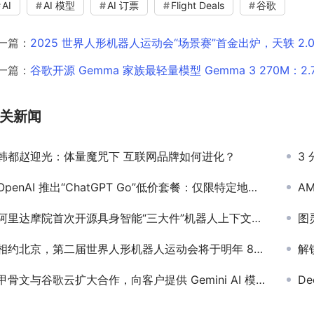
AI
AI 模型
AI 订票
Flight Deals
谷歌
一篇：
2025 世界人形机器人运动会“场景赛”首金出炉，天轶 2
一篇：
谷歌开源 Gemma 家族最轻量模型 Gemma 3 270M：
关新闻
韩都赵迎光：体量魔咒下 互联网品牌如何进化？
3
OpenAI 推出“ChatGPT Go”低价套餐：仅限特定地区，每月 399 印度卢比
AM
阿里达摩院首次开源具身智能“三大件”机器人上下文协议
图灵
相约北京，第二届世界人形机器人运动会将于明年 8 月举办
解锁
甲骨文与谷歌云扩大合作，向客户提供 Gemini AI 模型服务
D