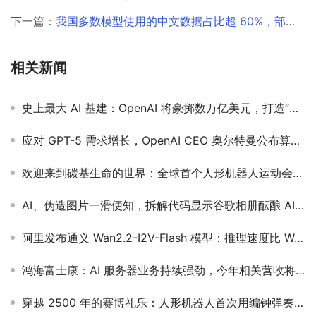
下一篇：
我国多数模型使用的中文数据占比超 60%，部分已达 80%
相关新闻
史上最大 AI 基建：OpenAI 将豪掷数万亿美元，打造“AI 宇宙工厂”
应对 GPT-5 需求增长，OpenAI CEO 奥尔特曼公布算力分配计划
欢迎来到碳基生命的世界：全球首个人形机器人运动会在北京开幕，跳舞、走秀、踢足球，500 余台机器人参赛
AI、伪造图片一滑便知，拆解代码显示谷歌相册酝酿 AI 检测功能
阿里发布通义 Wan2.2-I2V-Flash 模型：推理速度比 Wan2.1 提升 12 倍，图生视频更轻快
鸿海富士康：AI 服务器业务持续强劲，今年相关营收将超 1 万亿新台币
穿越 2500 年的赛博礼乐：人形机器人首次用编钟弹奏老祖宗的 BGM