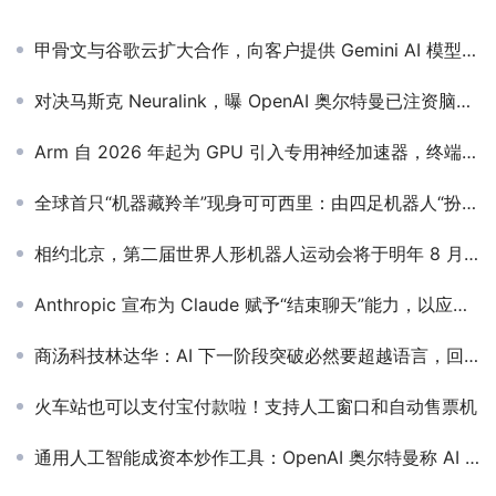
甲骨文与谷歌云扩大合作，向客户提供 Gemini AI 模型服务
对决马斯克 Neuralink，曝 OpenAI 奥尔特曼已注资脑机接口公司 Merge Labs
Arm 自 2026 年起为 GPU 引入专用神经加速器，终端明年底发货
全球首只“机器藏羚羊”现身可可西里：由四足机器人“扮演”，可远距离观测藏羚羊行为
相约北京，第二届世界人形机器人运动会将于明年 8 月举办
Anthropic 宣布为 Claude 赋予“结束聊天”能力，以应对极少数用户不怀好意的情况
商汤科技林达华：AI 下一阶段突破必然要超越语言，回归世界交互
火车站也可以支付宝付款啦！支持人工窗口和自动售票机
通用人工智能成资本炒作工具：OpenAI 奥尔特曼称 AI 演进应分级讨论