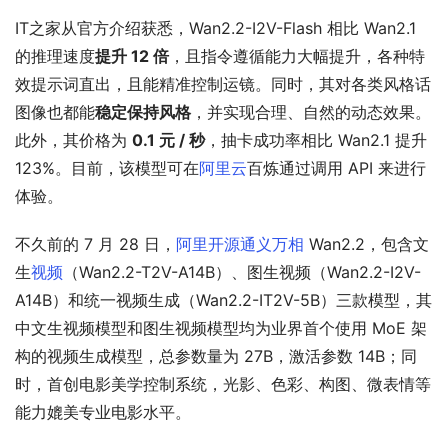
IT之家从官方介绍获悉，Wan2.2-I2V-Flash 相比 Wan2.1 
的推理速度
提升 12 倍
，且指令遵循能力大幅提升，各种特
效提示词直出，且能精准控制运镜。同时，其对各类风格话
图像也都能
稳定保持风格
，并实现合理、自然的动态效果。
此外，其价格为 
0.1 元 / 秒
，抽卡成功率相比 Wan2.1 提升 
123%。目前，该模型可在
阿里云
百炼通过调用 API 来进行
体验。
不久前的 7 月 28 日，
阿里开源
通义万相
 Wan2.2，包含文
生
视频
（Wan2.2-T2V-A14B）、图生视频（Wan2.2-I2V-
A14B）和统一视频生成（Wan2.2-IT2V-5B）三款模型，其
中文生视频模型和图生视频模型均为业界首个使用 MoE 架
构的视频生成模型，总参数量为 27B，激活参数 14B；同
时，首创电影美学控制系统，光影、色彩、构图、微表情等
能力媲美专业电影水平。