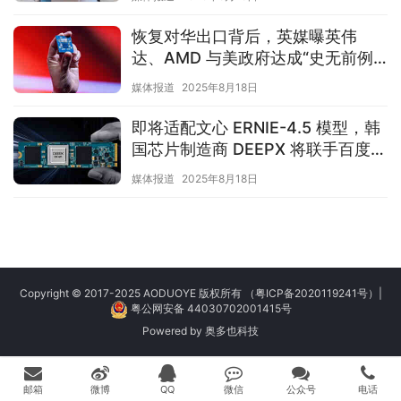
恢复对华出口背后，英媒曝英伟
达、AMD 与美政府达成“史无前例”
协议
媒体报道
2025年8月18日
即将适配文心 ERNIE-4.5 模型，韩
国芯片制造商 DEEPX 将联手百度发
展 AI 技术
媒体报道
2025年8月18日
Copyright © 2017-2025 AODUOYE 版权所有
（粤ICP备2020119241号）
|
粤公网安备 44030702001415号
Powered by
奥多也科技
邮箱
微博
QQ
微信
公众号
电话