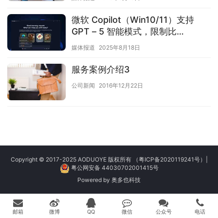
微软 Copilot（Win10/11）支持
GPT – 5 智能模式，限制比
ChatGPT 更宽松
媒体报道
2025年8月18日
服务案例介绍3
公司新闻
2016年12月22日
Copyright © 2017-2025 AODUOYE 版权所有
（粤ICP备2020119241号）
|
粤公网安备 44030702001415号
Powered by
奥多也科技
邮箱
微博
QQ
微信
公众号
电话