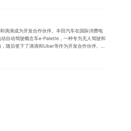
服务特殊人群出行、做好…
已经和滴滴成为开发合作伙伴。丰田汽车在国际消费电
动自动驾驶概念车e-Palette，一种专为无人驾驶和
，随后签下了滴滴和Uber等作为开发合作伙伴。
滴滴符合丰田一贯的战略。 不止是滴滴，2018年6
台Grab投资了10亿美元，这使得Grab的估值达
田高管将加入Grab董事会，一位丰田团队成员将出任
移动服务平台…