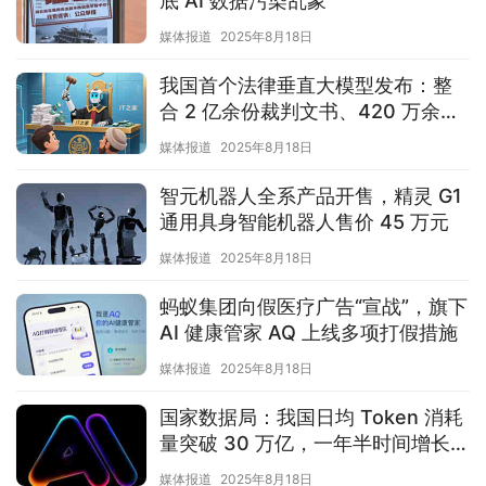
底 AI 数据污染乱象
媒体报道
2025年8月18日
我国首个法律垂直大模型发布：整
合 2 亿余份裁判文书、420 万余部
法律法规
媒体报道
2025年8月18日
智元机器人全系产品开售，精灵 G1
通用具身智能机器人售价 45 万元
媒体报道
2025年8月18日
蚂蚁集团向假医疗广告“宣战”，旗下
AI 健康管家 AQ 上线多项打假措施
媒体报道
2025年8月18日
国家数据局：我国日均 Token 消耗
量突破 30 万亿，一年半时间增长
300 多倍
媒体报道
2025年8月18日