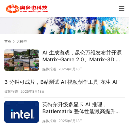
首页
大模型
AI 生成游戏，昆仑万维发布并开源
Matrix-Game 2.0、Matrix-3D 模
型
媒体报道
2025年8月18日
3 分钟可成片，B站测试 AI 视频创作工具“花生 AI”
媒体报道
2025年8月18日
英特尔升级多显卡 AI 推理，
Battlematrix 整体性能最高提升
80%
媒体报道
2025年8月18日