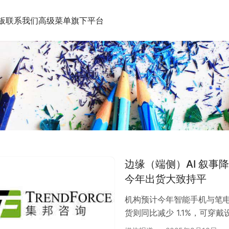
板
联系我们
高级菜单
旗下平台
边缘（端侧）AI 叙事降
今年出货大致持平
机构预计今年智能手机与笔电
货则同比减少 1.1%，可穿戴