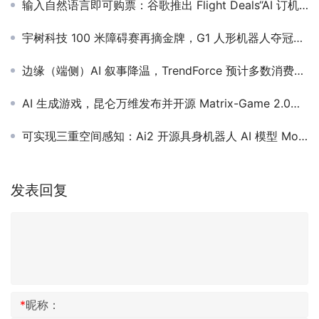
输入自然语言即可购票：谷歌推出 Flight Deals“AI 订机票”功能
宇树科技 100 米障碍赛再摘金牌，G1 人形机器人夺冠成绩 33.71 秒
边缘（端侧）AI 叙事降温，TrendForce 预计多数消费电子产品今年出货大致持平
AI 生成游戏，昆仑万维发布并开源 Matrix-Game 2.0、Matrix-3D 模型
可实现三重空间感知：Ai2 开源具身机器人 AI 模型 MolmoAct
发表回复
*
昵称：