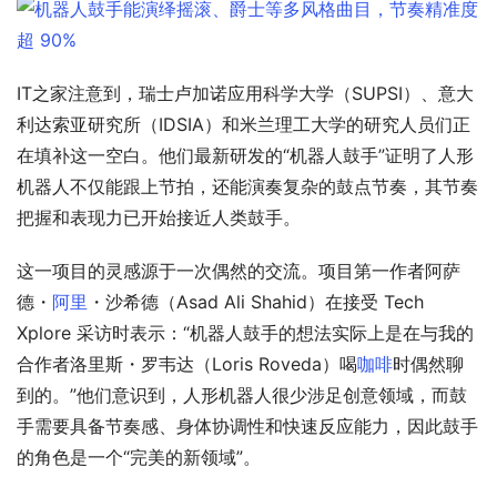
IT之家注意到，瑞士卢加诺应用科学大学（SUPSI）、意大
利达索亚研究所（IDSIA）和米兰理工大学的研究人员们正
在填补这一空白。他们最新研发的“机器人鼓手”证明了人形
机器人不仅能跟上节拍，还能演奏复杂的鼓点节奏，其节奏
把握和表现力已开始接近人类鼓手。
这一项目的灵感源于一次偶然的交流。项目第一作者阿萨
德・
阿里
・沙希德（Asad Ali Shahid）在接受 Tech 
Xplore 采访时表示：“机器人鼓手的想法实际上是在与我的
合作者洛里斯・罗韦达（Loris Roveda）喝
咖啡
时偶然聊
到的。”他们意识到，人形机器人很少涉足创意领域，而鼓
手需要具备节奏感、身体协调性和快速反应能力，因此鼓手
的角色是一个“完美的新领域”。