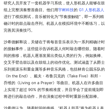
研究人员开发了一套机器学习系统，使人形机器人能够在鼓
组上完整演奏整首曲目。他们用
宇树科技
的 
G1 人形机器人
进行了模拟测试，音乐被转化为“节奏接触链”，即一系列精
确计时的鼓点敲击序列。机器人在模拟环境中不断练习，以
完善其演奏技巧。
沙希德解释说，关键在于将每首音乐表示为一系列精确计时
的接触事件，这些提示告诉机器人何时敲击哪些鼓。随着时
间的推移，机器人逐渐发展出类似人类的行为，例如换棒、
交叉手臂击鼓以及在鼓组上的动作优化。测试涵盖了从爵士
乐到摇滚乐和重金属等多种音乐风格，包括林肯公园乐队的
《In the End》、戴夫・布鲁贝克的《Take Five》和邦・
乔维的《Living on a Prayer》等曲目。机器人在许多曲目
上实现了超过 90% 的节奏精准度，并且学会了提前规划即
将进行的敲击动作，并在演奏过程中即时重新分配鼓棒。
沙希德认为，随着时间的推移，“机器人鼓手”将为机器人表