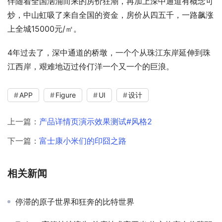
伴随着全国汹涌而来的房价狂潮，再加上深中通道有概念可
炒，中山虹吸了来自全国的资金，房价从四五千，一路飙涨
上全城15000元/㎡。
4年过去了，深中通道的桥墩，一个个从珠江东岸延伸到珠
江西岸，艰难地迈过伶仃洋一个又一个的巨浪。
APP
Figure
UI
设计
上一篇：
产品详情页演示效果测试#风格2
下一篇：
富士康小米们的印囧之路
相关新闻
停滞的原子世界和狂奔的比特世界