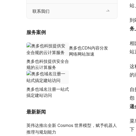
站
联系我们
到
务
服务案例
相
奥多也CDN内容分发
站
网络网站加速
奥多也科技提供安全合
这
规的云计算服务
的
自
奥多也域名注册一站式
搞定建站访问
怨
递
最新新闻
菜
英伟达推出全新 Cosmos 世界模型，赋予机器人
下
推理与规划能力