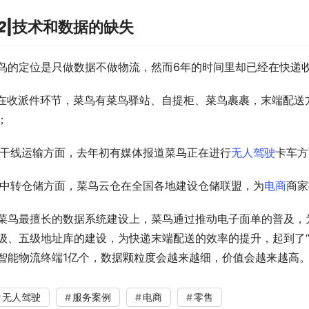
2
|
技术和数据的缺失
鸟的定位是只做数据不做物流，然而6年的时间里却已经在快递
在收派件环节，菜鸟有菜鸟驿站、自提柜、菜鸟裹裹，末端配送
；
 干线运输方面，去年初有媒体报道菜鸟正在进行
无人驾驶
卡车方
 中转仓储方面，菜鸟云仓在全国各地建设仓储联盟，为
电商
商家
菜鸟最擅长的数据系统建设上，菜鸟通过推动电子面单的普及，
级、五级地址库的建设，为快递末端配送的效率的提升，起到了“
智能物流终端1亿个，数据颗粒度会越来越细，价值会越来越高
无人驾驶
服务案例
电商
零售