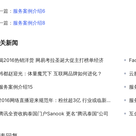
一篇：
服务案例介绍6
一篇：
服务案例介绍8
关新闻
揭2016热销洋货 网易考拉圣诞大促主打榜单经济
F
韩都赵迎光：体量魔咒下 互联网品牌如何进化？
云
服务案例介绍15
服
2016网络直播迎来规范年：粉丝超3亿 行业或临新拐点
服
腾讯全资收购泰国门户Sanook 更名“腾讯泰国”公司
互
表回复